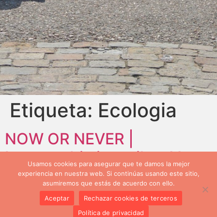
Etiqueta:
Ecologia
NOW OR NEVER |
Intercambio juvenil en Van,
Usamos cookies para asegurar que te damos la mejor
Turquia.
experiencia en nuestra web. Si continúas usando este sitio,
asumiremos que estás de acuerdo con ello.
Aceptar
Rechazar cookies de terceros
«Now or Never» es un intercambio juvenil que reunió
Política de privacidad