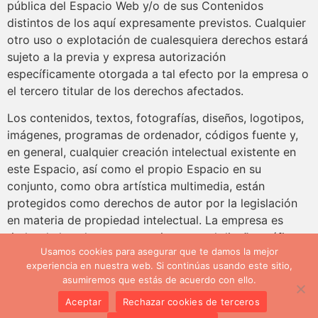
pública del Espacio Web y/o de sus Contenidos
distintos de los aquí expresamente previstos. Cualquier
otro uso o explotación de cualesquiera derechos estará
sujeto a la previa y expresa autorización
específicamente otorgada a tal efecto por la empresa o
el tercero titular de los derechos afectados.
Los contenidos, textos, fotografías, diseños, logotipos,
imágenes, programas de ordenador, códigos fuente y,
en general, cualquier creación intelectual existente en
este Espacio, así como el propio Espacio en su
conjunto, como obra artística multimedia, están
protegidos como derechos de autor por la legislación
en materia de propiedad intelectual. La empresa es
titular de los elementos que integran el diseño gráfico
Usamos cookies para asegurar que te damos la mejor
del Espacio Web, lo menús, botones de navegación, el
experiencia en nuestra web. Si continúas usando este sitio,
código HTML, los textos, imágenes, texturas, gráficos y
asumiremos que estás de acuerdo con ello.
cualquier otro contenido del Espacio Web o, en
Aceptar
Rechazar cookies de terceros
cualquier caso dispone de la correspondiente