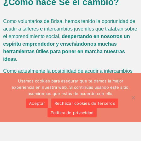
¿Cómo nace Sé el cambio?
Como voluntarios de Brisa, hemos tenido la oportunidad de
acudir a talleres e intercambios juveniles que trataban sobre
el emprendimiento social,
despertando en nosotros un
espíritu emprendedor y enseñándonos muchas
herramientas útiles para poner en marcha nuestras
ideas.
Como actualmente la posibilidad de acudir a intercambios
juveniles o incluso a talleres locales se ha visto reducida
Usamos cookies para asegurar que te damos la mejor
por la pandemia, hemos querido crear contenido online -
experiencia en nuestra web. Si continúas usando este sitio,
pequeñas píldoras informativas- que pongan estos
asumiremos que estás de acuerdo con ello.
conocimientos
al alcance de las personas jóvenes en
Aceptar
Rechazar cookies de terceros
cualquier momento y lugar.
Política de privacidad
¿Qué queremos conseguir?