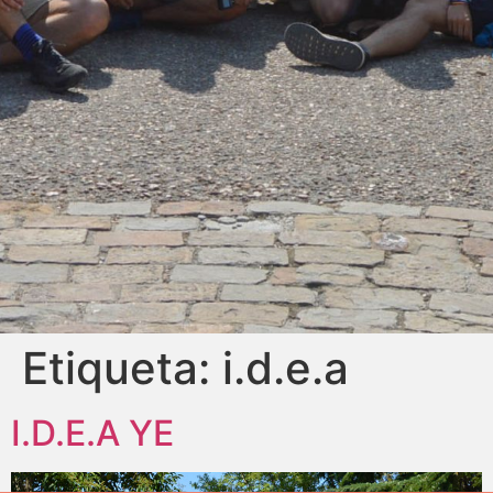
Etiqueta:
i.d.e.a
I.D.E.A YE