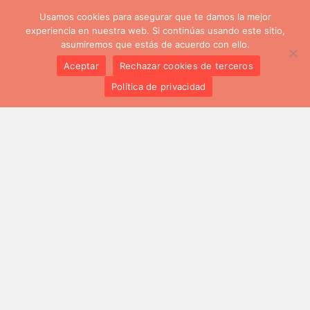
Usamos cookies para asegurar que te damos la mejor
experiencia en nuestra web. Si continúas usando este sitio,
asumiremos que estás de acuerdo con ello.
Aceptar
Rechazar cookies de terceros
Política de privacidad
El intercambio juvenil I.D.EA busca que los jóvenes sean
más conscientes de sus fortalezas y como emplearlas
en su futuro profesional. Pretende proporcionar las
herramientas y empoderar a los participantes para
desarrollar sus propias ideas.