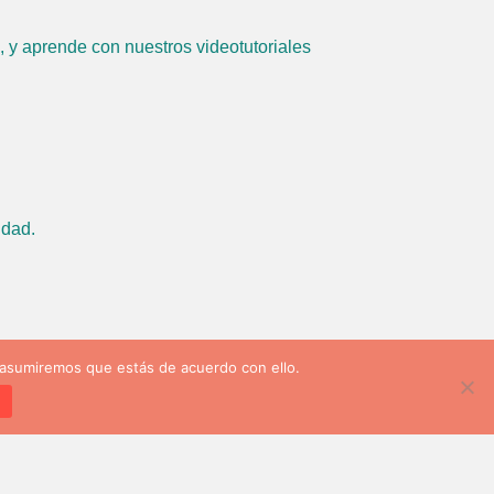
, y aprende con nuestros videotutoriales
idad.
 asumiremos que estás de acuerdo con ello.
d
Transparencia