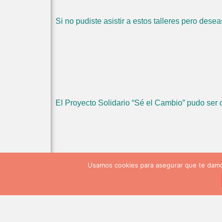
Si no pudiste asistir a estos talleres pero des
El Proyecto Solidario “Sé el Cambio” pudo ser 
Etiquetado
CuerpoEuropeodeSolidaridad
esc
Se el cambio
Usamos cookies para asegurar que te damos