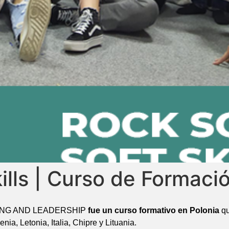
ills | Curso de Formaci
ING AND LEADERSHIP
fue un curso formativo en Polonia
qu
ia, Letonia, Italia, Chipre y Lituania.