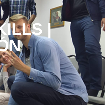
ILLS |
ÓN