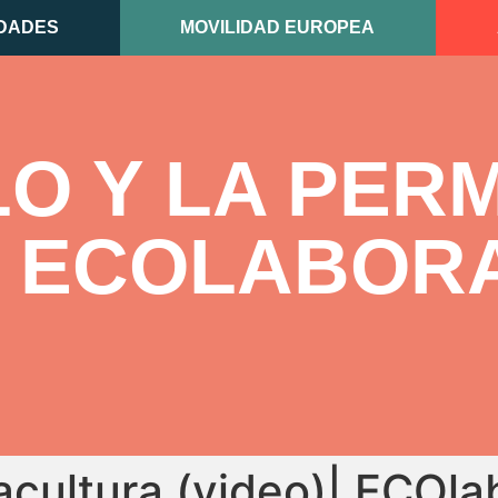
DADES
MOVILIDAD EUROPEA
LO Y LA PE
)| ECOLABOR
macultura (video)| ECOla