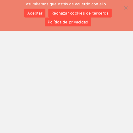
hacen crecer como personas y tomar
asumiremos que estás de acuerdo con ello.
perspectiva del mundo que nos rodea.
Aceptar
Rechazar cookies de terceros
Andrea Teijeiro, participante
Política de privacidad
Era el primer intercambio juvenil en el que
participaba y, ¡se me ha abierto un nuevo
mundo! Ha sido una gran experiencia ya que
he crecido profesional y personalmente. El
ámbito del proyecto me interesaba bastante
y gracias a las numerosas actividades he
adquirido material y conocimiento para
enfrentarme con más propiedad al tema.
Personalmente, ha sido una oportunidad para
abrirme a los demás y conocerme un poco
más también a mí misma.
Rocío Vega, participante.
Es el primer proyecto en el que participo y