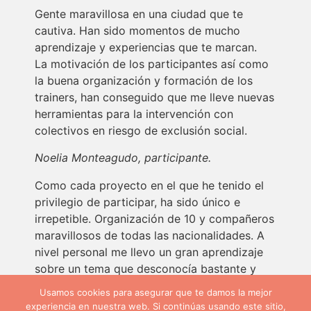
Gente maravillosa en una ciudad que te
cautiva. Han sido momentos de mucho
aprendizaje y experiencias que te marcan.
La motivación de los participantes así como
la buena organización y formación de los
trainers, han conseguido que me lleve nuevas
herramientas para la intervención con
colectivos en riesgo de exclusión social.
Noelia Monteagudo, participante.
Como cada proyecto en el que he tenido el
privilegio de participar, ha sido único e
irrepetible. Organización de 10 y compañeros
maravillosos de todas las nacionalidades. A
nivel personal me llevo un gran aprendizaje
sobre un tema que desconocía bastante y
unas amistades que espero que duren años.
Usamos cookies para asegurar que te damos la mejor
Sin duda estas experiencias son las que nos
experiencia en nuestra web. Si continúas usando este sitio,