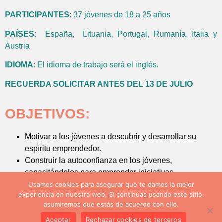
PARTICIPANTES
: 37 jóvenes de 18 a 25 años
PAÍSES
: España, Lituania, Portugal, Rumanía, Italia y
Austria
IDIOMA
: El idioma de trabajo será el inglés.
RECUERDA SOLICITAR ANTES DEL 13 DE JULIO
OBJETIVOS:
Motivar a los jóvenes a descubrir y desarrollar su
espíritu emprendedor.
Construir la autoconfianza en los jóvenes,
capacitándolos para emprender iniciativas
empresariales.
Usamos cookies para asegurar que te damos la mejor
experiencia en nuestra web. Si continúas usando este sitio,
Mejorar las habilidades versátiles de los jóvenes para
asumiremos que estás de acuerdo con ello.
hacer más exitosa su experiencia emprendedora.
Aceptar
Rechazar cookies de terceros
Introducir y capacitar a los jóvenes en habilidades