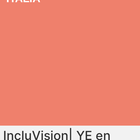
IncluVision| YE en