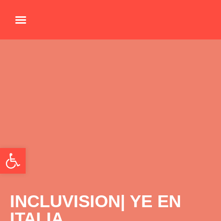
MOVILIDAD EUROPEA
ACTIVIDADES LOCALES
Abrir barra de herramientas
INCLUVISION| YE EN
ITALIA