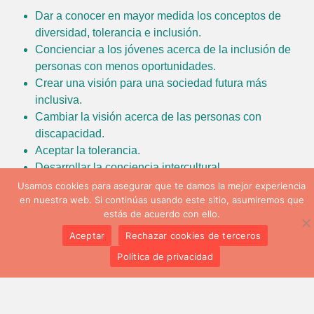
Dar a conocer en mayor medida los conceptos de
diversidad, tolerancia e inclusión.
Concienciar a los jóvenes acerca de la inclusión de
personas con menos oportunidades.
Crear una visión para una sociedad futura más
inclusiva.
Cambiar la visión acerca de las personas con
discapacidad.
Aceptar la tolerancia.
Desarrollar la conciencia intercultural.
Usamos cookies para asegurar que te damos la mejor experiencia
en nuestra web. Si continúas usando este sitio, asumiremos que
estás de acuerdo con ello.
Aceptar
Rechazar cookies de terceros
IMPORTANTE:
Política de privacidad
Para participar en este intercambio juvenil debes ser socio
de Brisa Intercultural.
Si ya eres uno de los nuestros, tranquilo, lo tienes todo