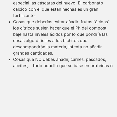
especial las cáscaras del huevo. El carbonato
cálcico con el que están hechas es un gran
fertilizante.
Cosas que deberías evitar añadir: frutas “ácidas”
los cítricos suelen hacer que el Ph del compost
baje hasta niveles ácidos por lo que pondría las
cosas algo difíciles a los bichitos que
descompondrán la materia, intenta no añadir
grandes cantidades.
Cosas que NO debes añadir, carnes, pescados,
aceites,… todo aquello que se base en proteínas o
grasas, en general esto ralentiza mucho el proceso
del compost y acaba generando los peores olores.
Esto al cubo de basura.
¿Dónde puedo utilizar el compost?
Puedes utilizarlo en cualquier lugar donde desees
plantar algo, pero no puedes basar el suelo en sólo
compost, has de mezclarlo con la tierra. Siendo en